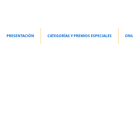
PRESENTACIÓN
CATEGORÍAS Y PREMIOS ESPECIALES
ONU
Premio al Mejor Diseño Conceptual
Esta
silla
estabilizadora
permite
que