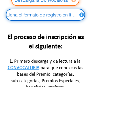
Descarga la Convocatoria
Llena el formato de registro en línea AQUÍ.
El proceso de inscripción es
el siguiente:
1.
Primero descarga y da lectura a la
CONVOCATORIA
para que conozcas las
bases del Premio, categorías,
sub-categorías, Premios Especiales,
beneficios, etcétera.
2. A partir del 15 de marzo y hasta el
10
DE JULIO
del 2026 realiza tu inscripción
en:
www.premionacionaldediseno.mx llena
el formato único de inscripción y