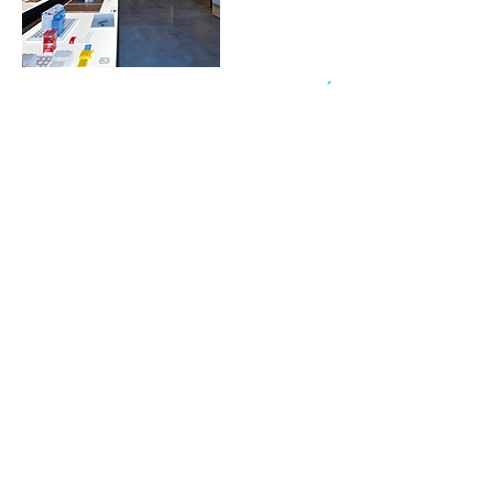
GANADOR ABSOLUTO DE CATEGORÍA
/ Profesional
Pabellón de México para la
Bienal de Arquitectura de
Venecia 2016
Diseño: Tuux
El Pabellón refleja la abundancia de
proyectos
sociales que hay en el país,
exhibiendo más de 30 proyectos. La
estructura
y el mobiliario generan
muros y superficies de
exhibición sin obstáculos
visuales, compartiendo el
espacio sin jerarquizar los
proyectos. Es autoportante
e itinerante, viaja con todo lo necesario